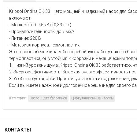
Kripsol Ondina OK 33 — это мощный и надежный насос для ба
включают:
- Мощность: 0,45 кВт (0,33 л.с.)
- Производительность: до 7 м3/ч
- Питание: 220 В
- Материал корпуса: термопластик
Этот насос обеспечивает бесперебойную работу вашего басс
термопластика, он устойчив к коррозии и механическим повр
1. Низкий уровень шума: Kripsol Ondina OK 33 работает тихо,
2. Энергоэффективность: Высокая энергоэффективность позв
3. Удобство установки: Простая установка и подключение дел
Если вы ищете надежное и долговечное решение для своего бас
Категории:
Насосы для бассейнов
Циркуляционные насосы
КОНТАКТЫ