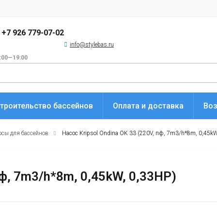
+7 926 779-07-02
info@stylebas.ru
:00—19:00
троительство бассейнов
Оплата и доставка
Воз
осы для бассейнов
Насос Kripsol Ondina OK 33 (220V, пф, 7m3/h*8m, 0,45kW
пф, 7m3/h*8m, 0,45kW, 0,33HP)