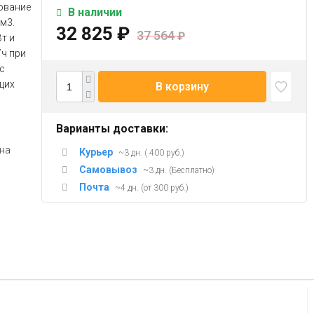
дование
В наличии
м3.
32 825
₽
37 564
₽
т и
/ч при
с
щих
В корзину
Варианты доставки:
на
Курьер
~3 дн. ( 400 руб.)
Самовывоз
~3 дн. (Бесплатно)
Почта
~4 дн. (от 300 руб.)