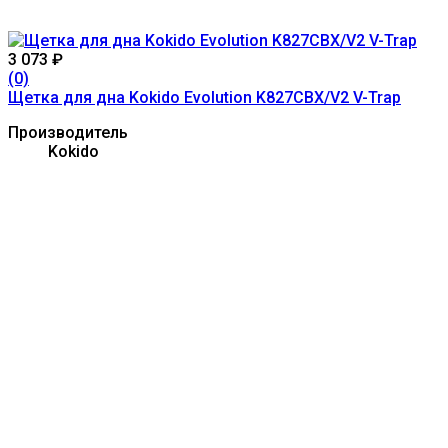
3 073
₽
(0)
Щетка для дна Kokido Evolution K827CBX/V2 V-Trap
Производитель
Kokido
Нет в наличии
Контакты
Москва, Звёздный бул.,21с1.
+7(495) 771-00-29
/ Пн—Сб с 10:00—19:00
info@stylebas.ru
Мы получаем и обрабатываем персональные данные
посетителей нашего сайта в соответствии с
официальной политикой
. Если вы не даете согласия на
обработку своих персональных данных,вам
необходимо покинуть наш сайт.
Разделы
О компании