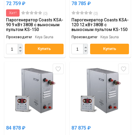
72 759
₽
78 785
₽
Хит!
(0)
(0)
Парогенератор Coasts KSA-
Парогенератор Coasts KSA-
90 9 кВт 380В с выносным
120 12 кВт 380В с
пультом KS-150
выносным пультом KS-150
Производитель
Keya Sauna
Производитель
Keya Sauna
Купить
Купить
84 878
₽
87 875
₽