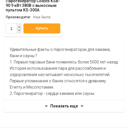
Парогенератор Coasts KSB-
90 9 кВт 380В с выносным
пультом KS-300A
Производитель
Keya Sauna
Купить
Удивительные факты о парогенераторах для хамама,
бани и сауны ?
1. Первые паровые бани появились более 5000 лет назад
История использования пара для расслабления и
оздоровления насчитывает несколько тысячелетий.
Первые упоминания о банях относятся к древнему
Египту и Месопотамии.
2. Парогенератор - сердце хамама или сауны
Без этого устройства невозможно создать атмосферу
настоящей турецкой бани или финской сауны. Он
Показать еще
обеспечивает равномерное распределение пара и
поддержание нужной температуры.
3. Влажный пар полезнее сухого