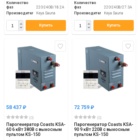
Количество
Количество
фаз
220-240В/18.2А
фаз
220-240В/27.3А
Производитель
Keya Sauna
Производитель
Keya Sauna
Купить
Купить
58 437
₽
72 759
₽
(0)
(0)
Парогенератор Coasts KSA-
Парогенератор Coasts KSA-
60 6 кВт 380В с выносным
90 9 кВт 220В с выносным
пультом KS-150
пультом KS-150