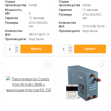
Страна
Страна
производства
Китай
производства
Китай
Мощность,
Гарантия
12 месяцев
кВт
6
Размеры
475x185x450
Гарантия
12 месяцев
мм
Размеры
425x160x300
Количество
мм
фаз
220-240В/36.4А
Количество
Производитель
Keya Sauna
фаз
380-415В/9.1А
Производитель
Keya Sauna
Купить
Купить