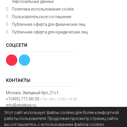
персональных данных
Политика использования cookie
Пользовательское соглашение
Публичная оферта для физических лиц
Публичная оферта для юридических лиц
СОЦСЕТИ
КОНТАКТЫ
Москва, Звёздный бул.,21с1.
+7(495) 771-00-29
/ Пн—Сб с 10:00—19:00
info@stylebas.ru
Этот сайт использует файлы cookies для более комфортной
Мы получаем и обрабатываем персональные данные посетителей нашего
работы пользователя. Продолжая просмотр страниц сайта,
сайта в соответствии с
официальной политикой
. Если вы не даете
вы соглашаетесь с использованием файлов cookies.