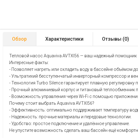
Обзор
Характеристики
Отзывы (
0
)
Тепловой насос Aquaviva AVTXI56 — ваш надежный помощник 
Интересные факты:
- Позволяет нагреть или охладить воду в бассейне объёмом до
- Ультратихий бесступенчатый инверторный компрессор и в
- Технология Turbo Silence гарантирует плавную регулировку
- Прочный алюминиевый корпус и титановый теплообменник п
- Возможность управления через Wi-Fi с помощью приложения
Почему стоит выбрать Aquaviva AVTXI56?
- Эффективность: оптимально поддерживает температуру вод
- Надежность: прочные материалы и передовые технологии.
- Удобство: простое подключение и удалённое управление.
Не упустите возможность сделать ваш бассейн ещё комфортне