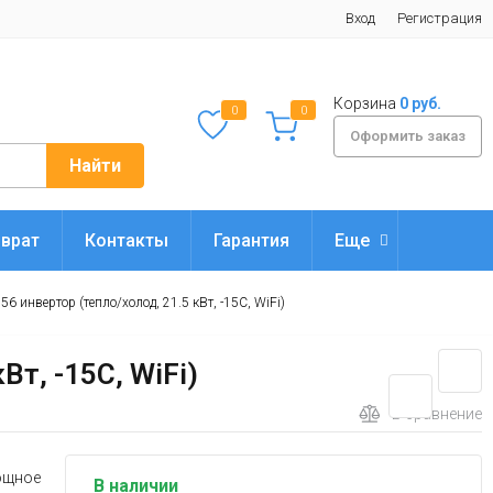
Вход
Регистрация
Корзина
0 руб.
0
0
Оформить заказ
Найти
врат
Контакты
Гарантия
Еще
56 инвертор (тепло/холод, 21.5 кВт, -15С, WiFi)
Вт, -15С, WiFi)
В сравнение
мощное
В наличии