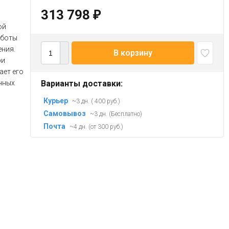
313 798
₽
ой
аботы
ния.
В корзину
ри
ает его
чных
Варианты доставки:
Курьер
~3 дн. ( 400 руб.)
Самовывоз
~3 дн. (Бесплатно)
Почта
~4 дн. (от 300 руб.)