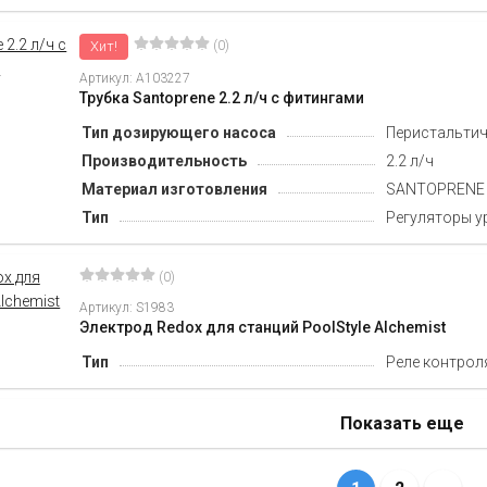
Хит!
(0)
Артикул: А103227
Трубка Santoprene 2.2 л/ч с фитингами
Тип дозирующего насоса
Перистальти
Производительность
2.2 л/ч
Материал изготовления
SANTOPRENE
Тип
Регуляторы у
(0)
Артикул: S1983
Электрод Redox для станций PoolStyle Alchemist
Тип
Реле контрол
Показать еще