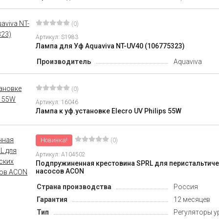
(0)
Артикул: S1983
Лампа для Уф Aquaviva NT-UV40 (106775323)
Производитель
Aquaviva
(0)
Артикул: 16046
Лампа к уф.установке Elecro UV Philips 55W
Новинка!
(0)
Артикул: A104502
Подпружиненная крестовина SPRL для перистальтич
насосов ACON
Страна производства
Россия
Гарантия
12 месяцев
Тип
Регуляторы у