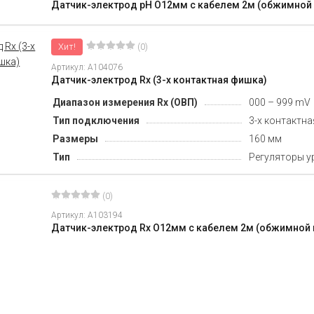
Датчик-электрод pH O12мм c кабелем 2м (обжимной 
Хит!
(0)
Артикул: A104076
Датчик-электрод Rx (3-х контактная фишка)
Диапазон измерения Rx (ОВП)
000 – 999 mV
Тип подключения
3-х контактн
Размеры
160 мм
Тип
Регуляторы у
(0)
Артикул: A103194
Датчик-электрод Rx O12мм c кабелем 2м (обжимной 