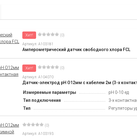
Хит!
(0)
Артикул: A103181
Амперометрический датчик свободного хлора FCL
Хит!
(0)
Артикул: A104070
Датчик-электрод pH O12мм c кабелем 2м (3-х контак
Измеряемые параметры
рН 0-10 ед
Тип подключения
3-х контактн
Тип
Регуляторы у
(0)
Артикул: A103193