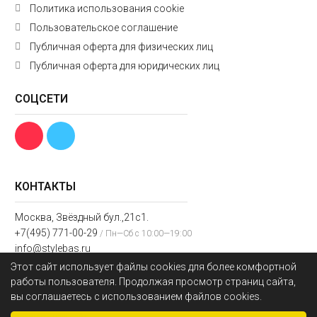
Политика использования cookie
Пользовательское соглашение
Публичная оферта для физических лиц
Публичная оферта для юридических лиц
СОЦСЕТИ
КОНТАКТЫ
Москва, Звёздный бул.,21с1.
+7(495) 771-00-29
/ Пн—Сб с 10:00—19:00
info@stylebas.ru
Этот сайт использует файлы cookies для более комфортной
Мы получаем и обрабатываем персональные данные посетителей нашего
работы пользователя. Продолжая просмотр страниц сайта,
сайта в соответствии с
официальной политикой
. Если вы не даете
вы соглашаетесь с использованием файлов cookies.
согласия на обработку своих персональных данных,вам необходимо