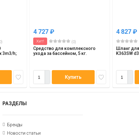
4 727
₽
4 827
₽
Хит!
0)
(0)
0
Средство для комплексного
Шланг для
x 3m3/h;
ухода за бассейном, 5 кг.
K363SW d38
Купить
РАЗДЕЛЫ
Бренды
Новости статьи