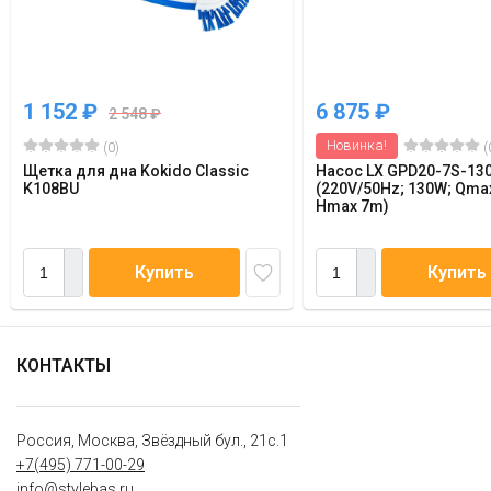
1 152
₽
6 875
₽
2 548
₽
Новинка!
(0)
(
Щетка для дна Kokido Classic
Насос LX GPD20-7S-13
K108BU
(220V/50Hz; 130W; Qma
Hmax 7m)
Купить
Купить
КОНТАКТЫ
Россия, Москва, Звёздный бул., 21с.1
+7(495) 771-00-29
info@stylebas.ru