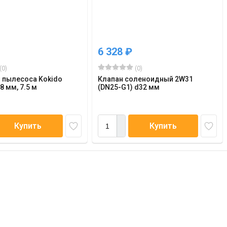
6 328
₽
(0)
(0)
 пылесоса Kokido
Клапан соленоидный 2W31
 мм, 7.5 м
(DN25-G1) d32 мм
Купить
Купить