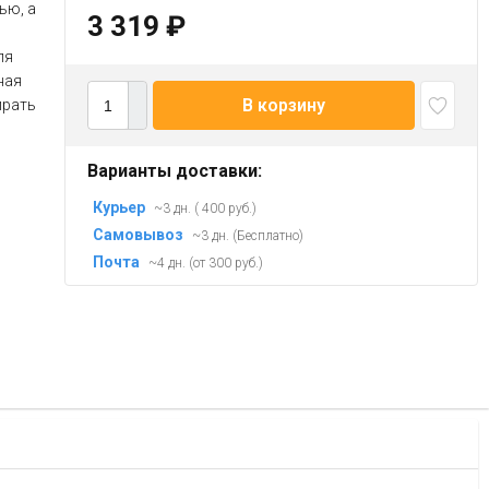
ью, а
3 319
₽
ля
ная
В корзину
ирать
Варианты доставки:
Курьер
~3 дн. ( 400 руб.)
Самовывоз
~3 дн. (Бесплатно)
Почта
~4 дн. (от 300 руб.)