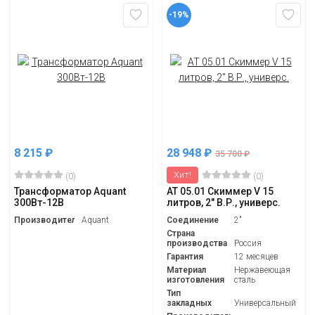
-19%
8 215
₽
28 948
₽
35 700
₽
Хит!
(0)
(0)
Трансформатор Aquant
АТ 05.01 Скиммер V 15
300Вт-12В
литров, 2" В.Р., универс.
Производитель
Aquant
Соединение
2"
Страна
производства
Россия
Гарантия
12 месяцев
Материал
Нержавеющая
изготовления
сталь
Тип
закладных
Универсальный