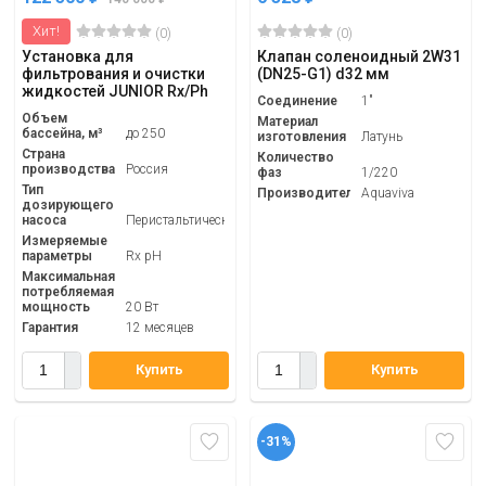
Хит!
(0)
(0)
Установка для
Клапан соленоидный 2W31
фильтрования и очистки
(DN25-G1) d32 мм
жидкостей JUNIOR Rx/Ph
Соединение
1"
Объем
Материал
бассейна, м³
до 250
изготовления
Латунь
Страна
Количество
производства
Россия
фаз
1/220
Тип
Производитель
Aquaviva
дозирующего
насоса
Перистальтический
Измеряемые
параметры
Rx pH
Максимальная
потребляемая
мощность
20 Вт
Гарантия
12 месяцев
Купить
Купить
-31%