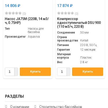
14 806
₽
17 874
₽
(0)
(0)
Насос JA75M (220В, 14 м3/
Компрессор
ч, 0.75HP)
одноступенчатый DSU 900
(110 м3/ч, 220 В)
Тип
Насосы для
бассейна
Соединение
50 мм
Производитель
Aquaviva
Страна
производства
Китай
Питание
220 В, 50 Гц
Гарантия
12 месяцев
Материал
корпуса
Пластик
Вес
2.8 кг
Купить
Купить
РАЗДЕЛЫ
О компании
Строительство бассейнов