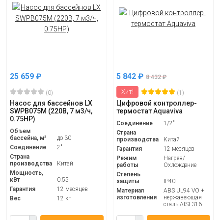
25 659
₽
5 842
₽
8 432
₽
Хит!
(0)
(1)
Насос для бассейнов LX
Цифровой контроллер-
SWPB075M (220В, 7 м3/ч,
термостат Aquaviva
0.75HP)
Соединение
1/2"
Объем
Страна
бассейна, м³
до 30
производства
Китай
Соединение
2"
Гарантия
12 месяцев
Страна
Режим
Нагрев/
производства
Китай
работы
Охлождение
Мощность,
Степень
кВт
0.55
защиты
IP40
Гарантия
12 месяцев
Материал
ABS UL94 VO +
изготовления
нержавеющая
Вес
12 кг
сталь AISI 316