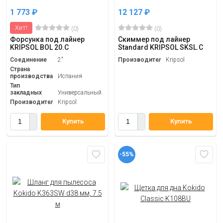
1 773
₽
12 127
₽
Хит!
(0)
(0)
Форсунка под лайнер
Скиммер под лайнер
KRIPSOL BOL 20.C
Standard KRIPSOL SKSL.C
Соединение
2"
Производитель
Kripsol
Страна
производства
Испания
Тип
закладных
Универсальный
Производитель
Kripsol
Купить
Купить
-55%