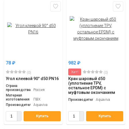
78
₽
982
₽
Хит!
(0)
(0)
Угол клеевой 90° d50 PN16
Кран шаровый d50
(уплотнение TPV,
Страна
остальное EPDM) с
производства
Россия
муфтовым окончанием
Материал
изготовления
ПВХ
Производитель
Aquaviva
Производитель
Aquaviva
Купить
Купить