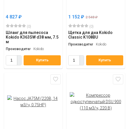
4 827
₽
1 152
₽
2 548
₽
(0)
(0)
Шланг для пылесоса
Щетка для дна Kokido
Kokido K363SW d38 мм, 7.5
Classic K108BU
м
Производитель
Kokido
Производитель
Kokido
Купить
Купить