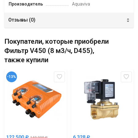
Производитель
Aquaviva
Отзывы (
0
)
Покупатели, которые приобрели
Фильтр V450 (8 м3/ч, D455),
также купили
-13%
122 500
₽
6 328
₽
140 000
₽