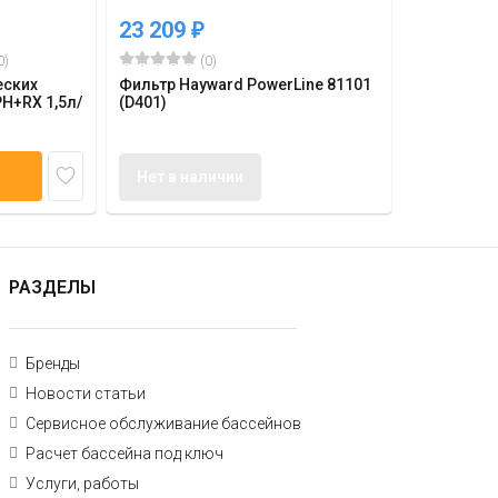
23 209
₽
0)
(0)
еских
Фильтр Hayward PowerLine 81101
H+RX 1,5л/
(D401)
Нет в наличии
РАЗДЕЛЫ
Бренды
Новости статьи
Сервисное обслуживание бассейнов
Расчет бассейна под ключ
Услуги, работы