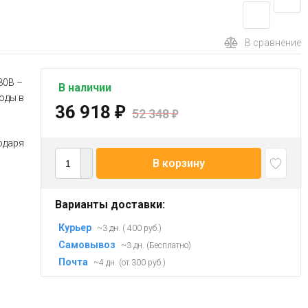
В сравнение
80В –
В наличии
оды в
36 918
₽
52 348
₽
одаря
В корзину
Варианты доставки:
Курьер
~3 дн. ( 400 руб.)
Самовывоз
~3 дн. (Бесплатно)
Почта
~4 дн. (от 300 руб.)