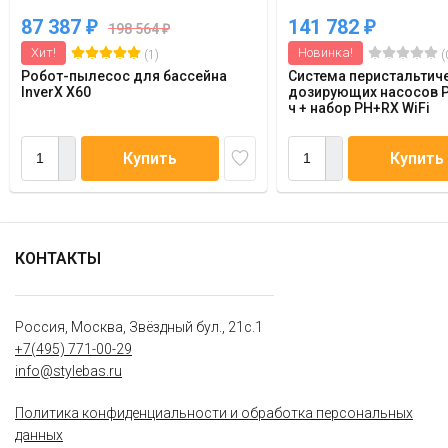
87 387
141 782
₽
₽
198 564
₽
Хит!
Новинка!
(1)
(
Робот-пылесос для бассейна
Система перистальтич
InverX X60
дозирующих насосов P
ч + набор PH+RX WiFi
Купить
Купить
КОНТАКТЫ
Россия, Москва, Звёздный бул., 21с.1
+7(495) 771-00-29
info@stylebas.ru
Политика конфиденциальности и обработка персональных
данных