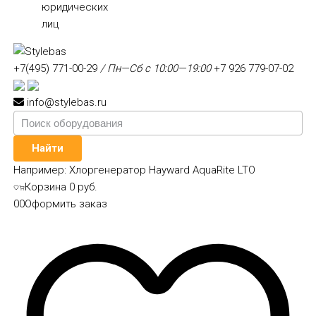
юридических
лиц
+7(495) 771-00-29
/ Пн—Сб с 10:00—19:00
+7 926 779-07-02
info@stylebas.ru
Найти
Например:
Хлоргенератор Hayward AquaRite LTO
Корзина
0 руб.
0
0
Оформить заказ