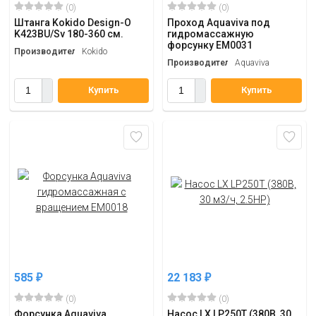
(0)
(0)
Штанга Kokido Design-O
Проход Aquaviva под
K423BU/Sv 180-360 см.
гидромассажную
форсунку EM0031
Производитель
Kokido
Производитель
Aquaviva
Купить
Купить
585
22 183
₽
₽
(0)
(0)
Форсунка Aquaviva
Насос LX LP250T (380В, 30