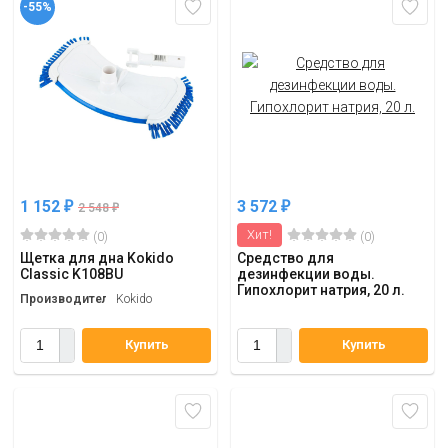
-55%
1 152
3 572
₽
₽
2 548
₽
Хит!
(0)
(0)
Щетка для дна Kokido
Средство для
Classic K108BU
дезинфекции воды.
Гипохлорит натрия, 20 л.
Производитель
Kokido
Купить
Купить