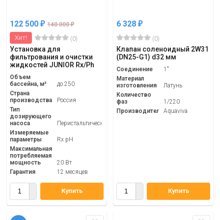
122 500
6 328
₽
₽
140 000
₽
Хит!
(0)
(0)
Установка для
Клапан соленоидный 2W31
фильтрования и очистки
(DN25-G1) d32 мм
жидкостей JUNIOR Rx/Ph
Соединение
1"
Объем
Материал
бассейна, м³
до 250
изготовления
Латунь
Страна
Количество
производства
Россия
фаз
1/220
Тип
Производитель
Aquaviva
дозирующего
насоса
Перистальтический
Измеряемые
параметры
Rx pH
Максимальная
потребляемая
мощность
20 Вт
Гарантия
12 месяцев
Купить
Купить