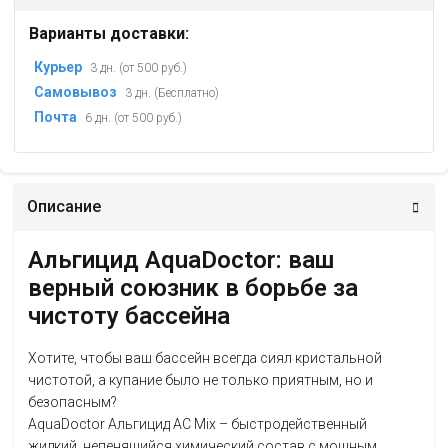
Варианты доставки:
Курьер
3 дн. (от 500 руб.)
Самовывоз
3 дн. (Бесплатно)
Почта
6 дн. (от 500 руб.)
Описание
Альгицид AquaDoctor: ваш
верный союзник в борьбе за
чистоту бассейна
Хотите, чтобы ваш бассейн всегда сиял кристальной
чистотой, а купание было не только приятным, но и
безопасным?
AquaDoctor Альгицид АС Mix – быстродейственный
жидкий, непенящийся химический состав с мощным