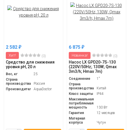
2 582
6 875
₽
₽
Хит!
Новинка!
(0)
(0)
Средство для снижения
Насос LX GPD20-7S-130
уровня pH, 20 л
(220V/50Hz; 130W; Qmax
3m3/h; Hmax 7m)
Вес, кг
25
Соединение
1"
Страна
производства
Россия
Страна
производства
Китай
Производитель
AquaDoctor
Класс защиты
IP44
Максимальная
потребляемая
мощность
130 Вт
Гарантия
12 месяцев
Материал
корпуса
Чугун