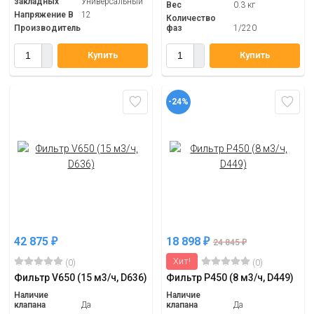
закладных
Универсальный
Вес
0.3 кг
Напряжение В
12
Количество
Производитель
фаз
1/220
Купить
Купить
-24%
42 875
18 898
₽
₽
24 845
₽
Хит!
(0)
(0)
Фильтр V650 (15 м3/ч, D636)
Фильтр P450 (8 м3/ч, D449)
Наличие
Наличие
клапана
Да
клапана
Да