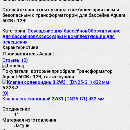
Сделайте ваш отдых у воды еще более приятным и
безопасным с трансформатором для бассейна Aquant
600Вт-12В!
Категории:
Освещение для бассейнов
Оборудование
для бассейнов
Аксессуары и комплектующие для
освещения
Характеристики:
Производитель
Aquant
Отзывы (
0
)
Покупатели, которые приобрели Трансформатор
Aquant 600Вт-12В, также купили
6 328
₽
(0)
Клапан соленоидный 2W31 (DN25-G1) d32 мм
Соединение
1"
Материал изготовления
Латунь